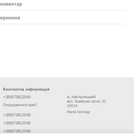
 коментар
ернення
Контактна інформація
+380679812049
м. Хмельницький
вул. Львівське шосе, 51
Передзвонити вам?
29016
Мапа проїзду
+380679812049
+380679812049
+380679812049