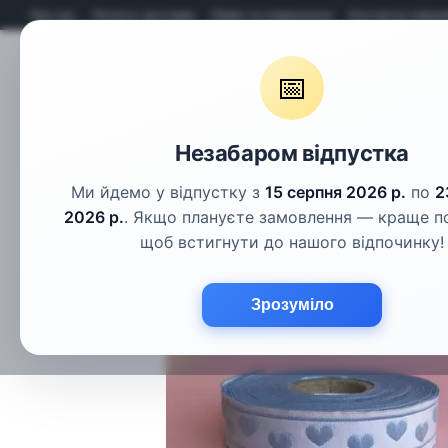
Перейти до основного контенту
Про нас
Оплата і доставка
Обмін та повернення
Контактна інфор
📅
Гудзики
Шнури
Тасьма
Фу
Незабаром відпустка
Ми йдемо у відпустку з
15 серпня 2026 р.
по
2
2026 р.
. Якщо плануєте замовлення — краще п
щоб встигнути до нашого відпочинку!
Зрозуміло