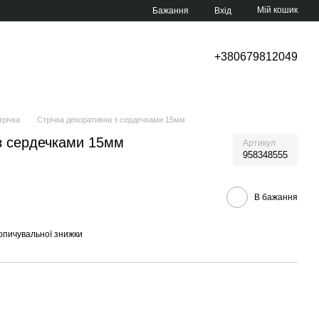
Мій кошик
Бажання
Вхід
+380679812049
трічка
Стрічка декоративна з сердечками 15мм
 з сердечками 15мм
Артикул
958348555
В бажання
опичувальної знижки