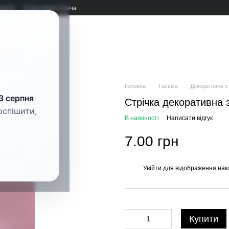
мація
Угода користувача
рнітура
Головна
Тасьма
Декоративна с
3 серпня
Стрічка декоративна
оспішити,
В наявності
Написати відгук
7.00 грн
Увійти
для відображення нак
%
Купити