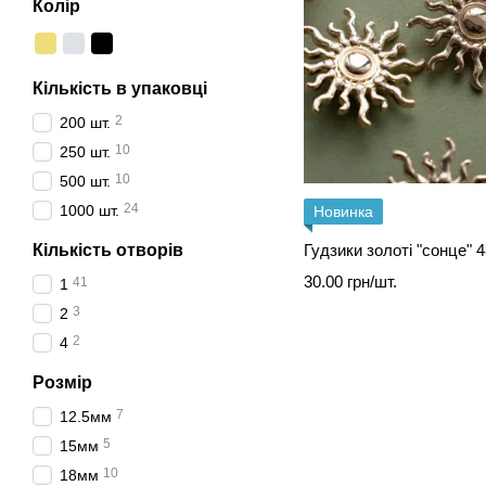
Колір
Кількість в упаковці
2
200 шт.
10
250 шт.
10
500 шт.
24
1000 шт.
Новинка
Кількість отворів
Гудзики золоті "сонце" 
30.00 грн/шт.
41
1
3
2
2
4
Розмір
7
12.5мм
5
15мм
10
18мм