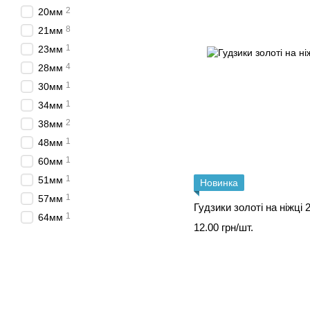
2
20мм
8
21мм
1
23мм
4
28мм
1
30мм
1
34мм
2
38мм
1
48мм
1
60мм
1
51мм
Новинка
1
57мм
Гудзики золоті на ніжці
1
64мм
12.00 грн/шт.