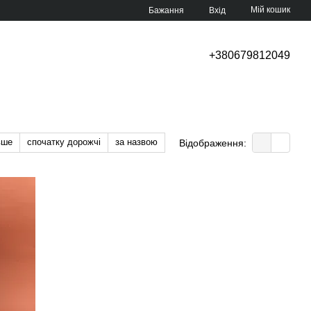
Мій кошик
Бажання
Вхід
+380679812049
вше
спочатку дорожчі
за назвою
Відображення: