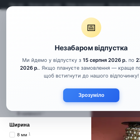
Перейти до основного контенту
Про нас
Оплата і доставка
Обмін та повернення
Контактна інфор
📅
Гудзики
Шнури
Тасьма
Фу
Незабаром відпустка
Головна
Фурнітура
Ланцюжок декоративний
Ми йдемо у відпустку з
15 серпня 2026 р.
по
2
Ланцюжок декоративний
2026 р.
. Якщо плануєте замовлення — краще п
щоб встигнути до нашого відпочинку!
Ціна, грн
Від Ціна, грн
До Ціна, грн
ОК
Зрозуміло
Наявність
2
В наявності
Ширина
1
8 мм