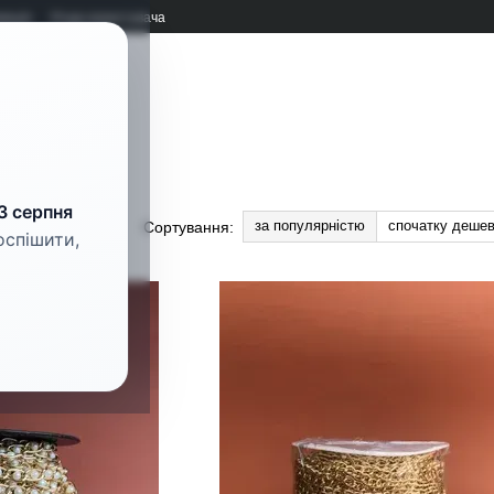
мація
Угода користувача
рнітура
3 серпня
за популярністю
спочатку деше
Сортування:
оспішити,