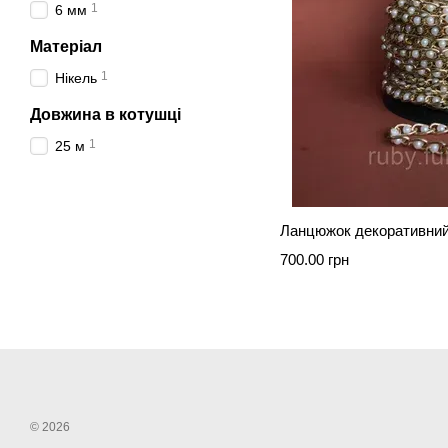
1
6 мм
Матеріал
1
Нікель
Довжина в котушці
1
25 м
Ланцюжок декоративний
700.00 грн
© 2026