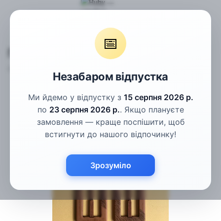
Фурнітура
Пряжки
Пряжки для одягу, ширина - 50 мм
📅
Пряжки для одягу, ширина - 50 мм
Артикул:
1053495878
Написати відгук
Незабаром відпустка
Ми йдемо у відпустку з
15 серпня 2026 р.
по
23 серпня 2026 р.
. Якщо плануєте
замовлення — краще поспішити, щоб
встигнути до нашого відпочинку!
Зрозуміло