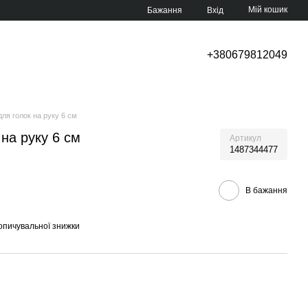
Мій кошик
Бажання
Вхід
+380679812049
ля голок на руку 6 см
на руку 6 см
Артикул
1487344477
В бажання
опичувальної знижки