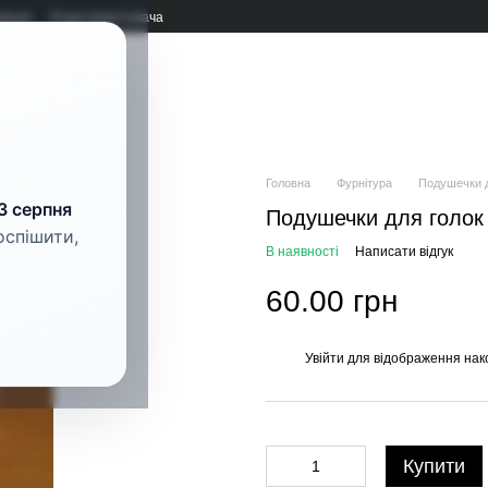
мація
Угода користувача
рнітура
Головна
Фурнітура
Подушечки д
3 серпня
Подушечки для голок 
оспішити,
В наявності
Написати відгук
60.00 грн
Увійти
для відображення нак
%
Купити