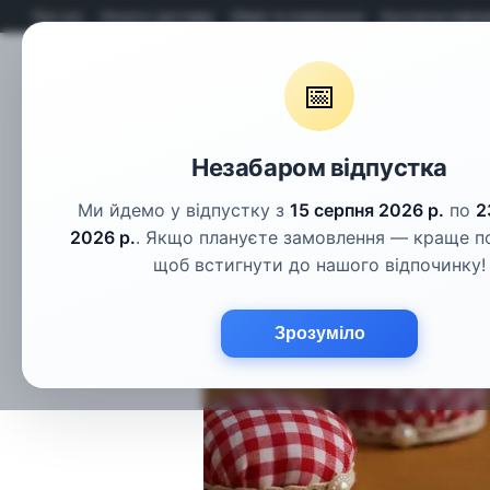
Перейти до основного контенту
Про нас
Оплата і доставка
Обмін та повернення
Контактна інфор
📅
Гудзики
Шнури
Тасьма
Фу
Незабаром відпустка
Ми йдемо у відпустку з
15 серпня 2026 р.
по
2
2026 р.
. Якщо плануєте замовлення — краще п
щоб встигнути до нашого відпочинку!
Зрозуміло