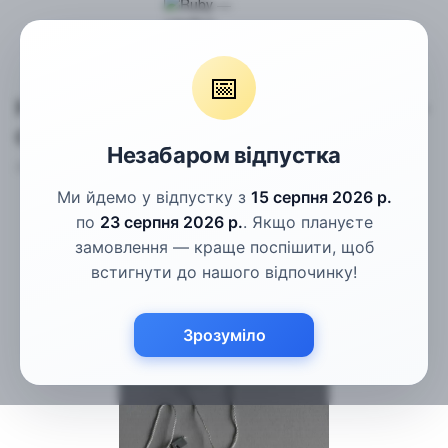
Фурнітура
Нитки-пломби для етикеток світло-сіра
📅
Нитки-пломби для етикеток світло-
сіра
Незабаром відпустка
Артикул:
1656236006
Написати відгук
Ми йдемо у відпустку з
15 серпня 2026 р.
по
23 серпня 2026 р.
. Якщо плануєте
замовлення — краще поспішити, щоб
встигнути до нашого відпочинку!
Зрозуміло