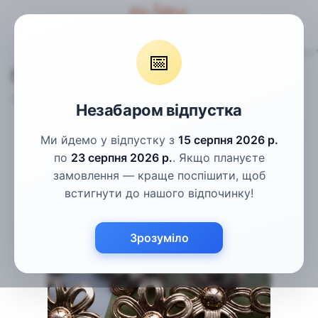
Гудзики
Металеві та під металеві гудзики
Гудзики золоті 
📅
Гудзики золоті "квітка" 51мм
Артикул:
МГ-8
Написати відгук
Незабаром відпустка
Ми йдемо у відпустку з
15 серпня 2026 р.
по
23 серпня 2026 р.
. Якщо плануєте
замовлення — краще поспішити, щоб
встигнути до нашого відпочинку!
Зрозуміло