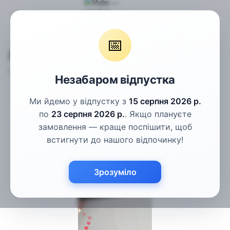
Тасьма
Липучка для одягу
Липучка хакі 20мм
📅
Липучка хакі 20мм
Артикул:
1605969738
Написати відгук
Незабаром відпустка
Ми йдемо у відпустку з
15 серпня 2026 р.
по
23 серпня 2026 р.
. Якщо плануєте
замовлення — краще поспішити, щоб
встигнути до нашого відпочинку!
Зрозуміло