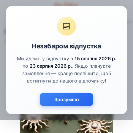
Гудзики
Металеві та під металеві гудзики
Гудзики золоті
📅
Гудзики золоті "сонце" 48мм
Артикул:
МГ-4
Написати відгук
Незабаром відпустка
Ми йдемо у відпустку з
15 серпня 2026 р.
по
23 серпня 2026 р.
. Якщо плануєте
замовлення — краще поспішити, щоб
встигнути до нашого відпочинку!
Зрозуміло