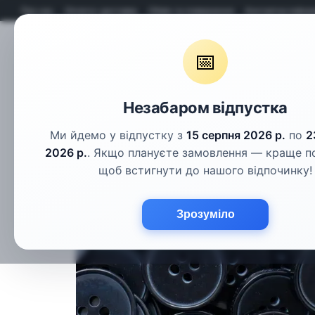
Перейти до основного контенту
Про нас
Оплата і доставка
Обмін та повернення
Контактна інфор
📅
Гудзики
Шнури
Тасьма
Фу
Незабаром відпустка
Ми йдемо у відпустку з
15 серпня 2026 р.
по
2
2026 р.
. Якщо плануєте замовлення — краще п
щоб встигнути до нашого відпочинку!
Зрозуміло