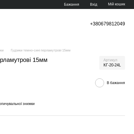
Мій кошик
Бажання
Вхід
+380679812049
ики
Гудзики темно-сині перламутрові 15мм
ерламутрові 15мм
Артикул
КГ-20-24L
В бажання
опичувальної знижки