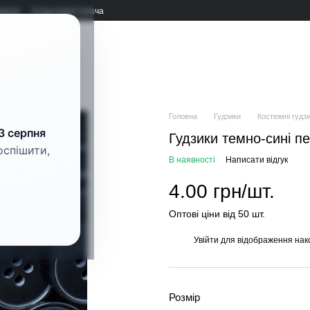
мація
Угода користувача
рнітура
Головна
Гудзики
Костюмні гудз
3 серпня
Гудзики темно-сині п
оспішити,
В наявності
Написати відгук
4.00 грн/шт.
Оптові ціни від 50 шт.
Увійти
для відображення нак
%
Розмір