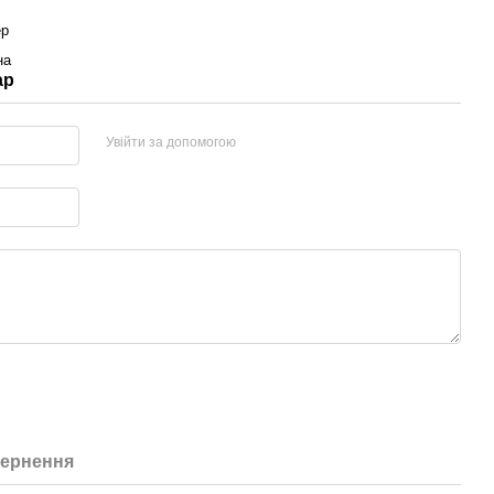
ер
на
ар
Увійти за допомогою
ернення