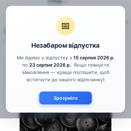
Гудзики
Пальтові гудзики
Гудзики темно-сірі рогові 25мм
📅
Гудзики темно-сірі рогові 25мм
Артикул:
ПГ-91
Написати відгук
Незабаром відпустка
Ми йдемо у відпустку з
15 серпня 2026 р.
по
23 серпня 2026 р.
. Якщо плануєте
замовлення — краще поспішити, щоб
встигнути до нашого відпочинку!
Зрозуміло