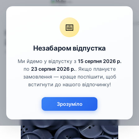
Гудзики
Пальтові гудзики
Гудзики сині з білою смужкою 
📅
Гудзики сині з білою смужкою
23мм
Незабаром відпустка
Артикул:
ПГ-161-36L
Написати відгук
Ми йдемо у відпустку з
15 серпня 2026 р.
по
23 серпня 2026 р.
. Якщо плануєте
замовлення — краще поспішити, щоб
встигнути до нашого відпочинку!
Зрозуміло