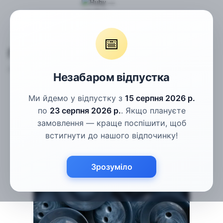
Гудзики
Пальтові гудзики
Гудзики сині рогові 30мм
📅
Гудзики сині рогові 30мм
Артикул:
СГ-5.2-48L
Написати відгук
Незабаром відпустка
Ми йдемо у відпустку з
15 серпня 2026 р.
по
23 серпня 2026 р.
. Якщо плануєте
замовлення — краще поспішити, щоб
встигнути до нашого відпочинку!
Зрозуміло