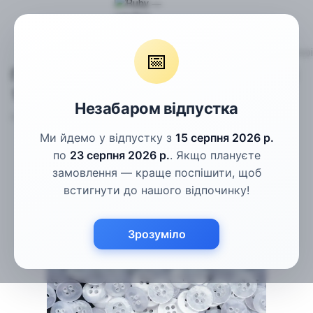
Гудзики
Сорочкові гудзики
Гудзики сорочкові напівпрозорі
📅
Гудзики сорочкові напівпрозорі білі
11.5мм
Незабаром відпустка
Артикул:
С4-25
Написати відгук
Ми йдемо у відпустку з
15 серпня 2026 р.
по
23 серпня 2026 р.
. Якщо плануєте
замовлення — краще поспішити, щоб
встигнути до нашого відпочинку!
Зрозуміло