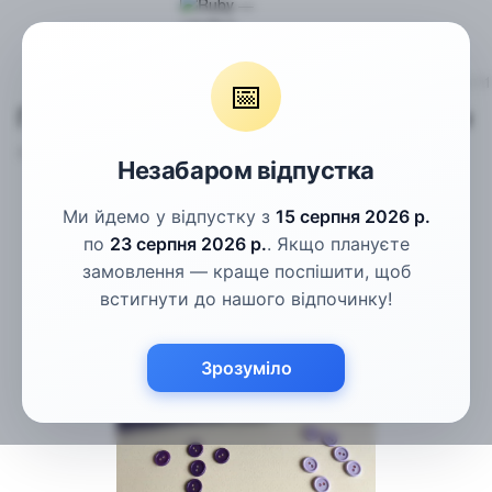
Гудзики
Сорочкові гудзики
Гудзики сорочкові фіолетові 1
📅
Гудзики сорочкові фіолетові 11.5мм
Артикул:
ГС-1ФЛ-18L
Написати відгук
Незабаром відпустка
Ми йдемо у відпустку з
15 серпня 2026 р.
по
23 серпня 2026 р.
. Якщо плануєте
замовлення — краще поспішити, щоб
встигнути до нашого відпочинку!
Зрозуміло