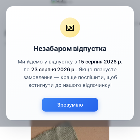
Гудзики
Сорочкові гудзики
Гудзики сорочкові бежеві 11.5
📅
Гудзики сорочкові бежеві 11.5 мм
Артикул:
ПГ-50-18L
Написати відгук
Незабаром відпустка
Ми йдемо у відпустку з
15 серпня 2026 р.
по
23 серпня 2026 р.
. Якщо плануєте
замовлення — краще поспішити, щоб
встигнути до нашого відпочинку!
Зрозуміло