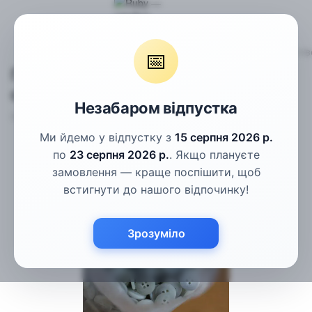
Гудзики
Костюмні гудзики
Гудзики сірі з квадратними от
📅
Гудзики сірі з квадратними
отворами 15мм
Незабаром відпустка
Артикул:
КГ-15.1-24L
Написати відгук
Ми йдемо у відпустку з
15 серпня 2026 р.
по
23 серпня 2026 р.
. Якщо плануєте
замовлення — краще поспішити, щоб
встигнути до нашого відпочинку!
Зрозуміло