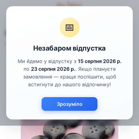
Гудзики
Пальтові гудзики
Гудзики сірі рогові 20мм
📅
Гудзики сірі рогові 20мм
Артикул:
ПГ-128
Написати відгук
Незабаром відпустка
Ми йдемо у відпустку з
15 серпня 2026 р.
по
23 серпня 2026 р.
. Якщо плануєте
замовлення — краще поспішити, щоб
встигнути до нашого відпочинку!
Зрозуміло