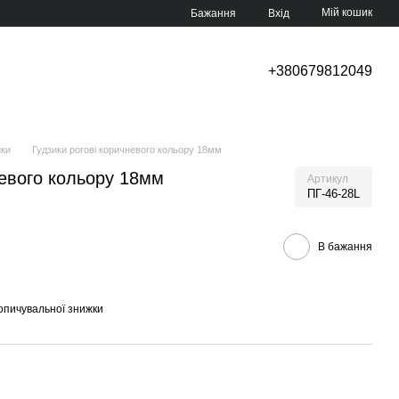
Мій кошик
Бажання
Вхід
+380679812049
ики
Гудзики рогові коричневого кольору 18мм
невого кольору 18мм
Артикул
ПГ-46-28L
В бажання
опичувальної знижки