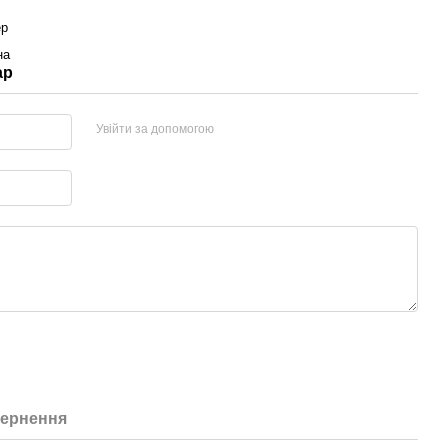
ер
на
ар
Увійти за допомогою
ернення