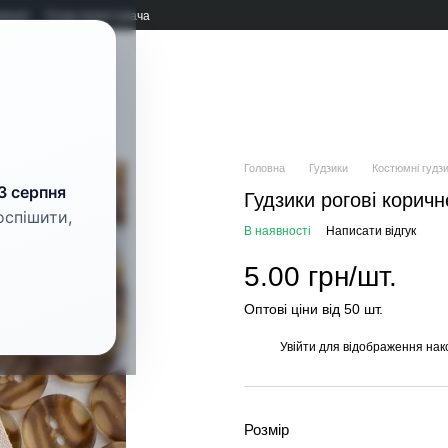
мація
Угода користувача
рнітура
Головна
Гудзики
Костюмні гудз
3 серпня
Гудзики рогові корич
оспішити,
В наявності
Написати відгук
5.00 грн/шт.
Оптові ціни від 50 шт.
Увійти
для відображення нак
%
Розмір