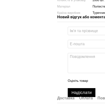
Кількість в упаковці
2000 шт.
Матеріал
Поліест
Країна виробник
Туреччи
Новий відгук або комент
Оцініть товар
Надіслати
Доставка
Оплата
Пов