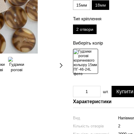
15мм
18мм
Тип кріплення
2 отвори
Виберіть колір
Купити
шт.
Характеристики
Вид
Напівма
Кількість отворів
2