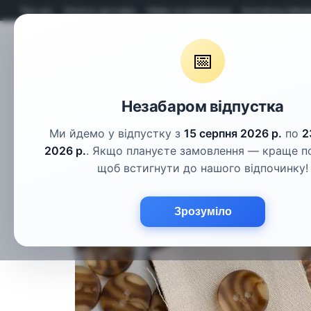
Перейти до основного контенту
Про нас
Оплата і доставка
Обмін та повернення
Контактна інфор
📅
Гудзики
Шнури
Тасьма
Фу
Незабаром відпустка
Ми йдемо у відпустку з
15 серпня 2026 р.
по
2
2026 р.
. Якщо плануєте замовлення — краще п
щоб встигнути до нашого відпочинку!
Зрозуміло