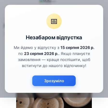
Гудзики
Пальтові гудзики
Гудзики пісочні 28мм
📅
Гудзики пісочні 28мм
Артикул:
ПГ-141
Написати відгук
Незабаром відпустка
Ми йдемо у відпустку з
15 серпня 2026 р.
по
23 серпня 2026 р.
. Якщо плануєте
замовлення — краще поспішити, щоб
встигнути до нашого відпочинку!
Зрозуміло