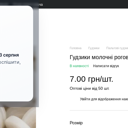
мація
Угода користувача
рнітура
Головна
Гудзики
Пальтові гудзи
3 серпня
Гудзики молочні рого
оспішити,
В наявності
Написати відгук
7.00 грн/шт.
Оптові ціни від 50 шт.
Увійти
для відображення нак
%
Розмір