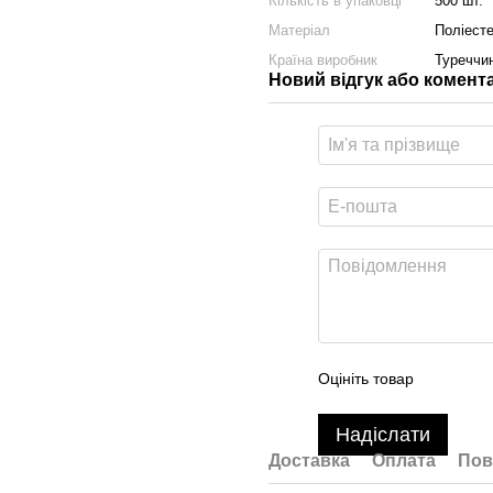
Кількість в упаковці
500 шт.
Матеріал
Поліест
Країна виробник
Туреччи
Новий відгук або комент
Оцініть товар
Надіслати
Доставка
Оплата
Пов