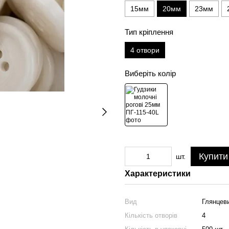
15мм
20мм
23мм
Тип кріплення
4 отвори
Виберіть колір
Купити
шт.
Характеристики
Вид
Глянцев
Кількість отворів
4