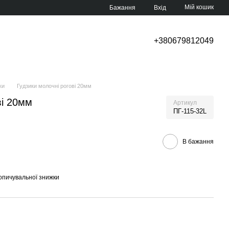
Мій кошик
Бажання
Вхід
+380679812049
ки
Гудзики молочні рогові 20мм
ві 20мм
Артикул
ПГ-115-32L
В бажання
опичувальної знижки