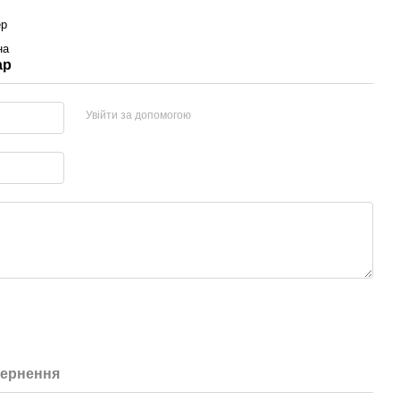
ер
на
ар
Увійти за допомогою
ернення