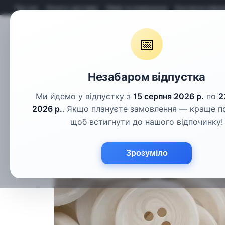
Перейти до основного контенту
Про нас
Оплата і доставка
Обмін та повернення
Контактна інфор
📅
Гудзики
Шнури
Тасьма
Фу
Незабаром відпустка
Ми йдемо у відпустку з
15 серпня 2026 р.
по
2
2026 р.
. Якщо плануєте замовлення — краще п
щоб встигнути до нашого відпочинку!
Зрозуміло