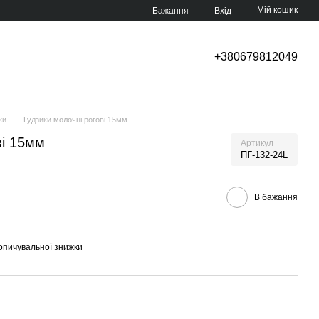
Мій кошик
Бажання
Вхід
+380679812049
ки
Гудзики молочні рогові 15мм
ві 15мм
Артикул
ПГ-132-24L
В бажання
опичувальної знижки