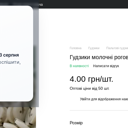
мація
Угода користувача
рнітура
Головна
Гудзики
Пальтові гудзи
3 серпня
Гудзики молочні рого
оспішити,
В наявності
Написати відгук
4.00 грн/шт.
Оптові ціни від 50 шт.
Увійти
для відображення нак
%
Розмір