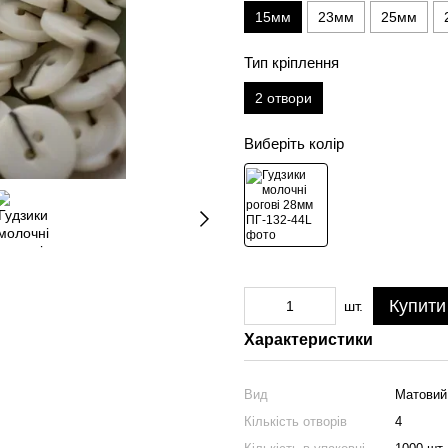
15мм
23мм
25мм
Тип кріплення
2 отвори
Виберіть колір
Купити
шт.
Характеристики
Вид
Матовий
Кількість отворів
4