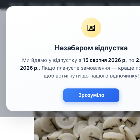
Перейти до основного контенту
Про нас
Оплата і доставка
Обмін та повернення
Контактна інфор
📅
Гудзики
Шнури
Тасьма
Фу
Незабаром відпустка
Ми йдемо у відпустку з
15 серпня 2026 р.
по
2
2026 р.
. Якщо плануєте замовлення — краще п
щоб встигнути до нашого відпочинку!
Зрозуміло