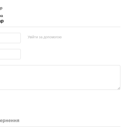
ер
на
ар
Увійти за допомогою
ернення