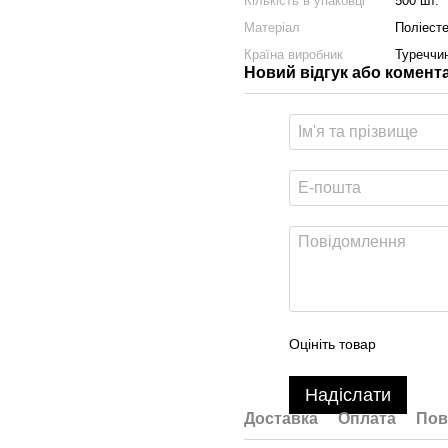
Кількість в упаковці
500 шт.
Матеріал
Поліест
Країна виробник
Туреччи
Новий відгук або комент
Оцініть товар
Надіслати
Доставка
Оплата
Пов