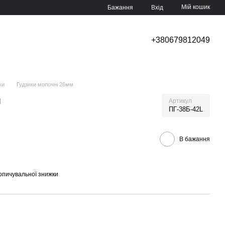
Мій кошик
Бажання
Вхід
+380679812049
ки
Гудзики молочні 26мм
м
Артикул
ПГ-38Б-42L
В бажання
опичувальної знижки