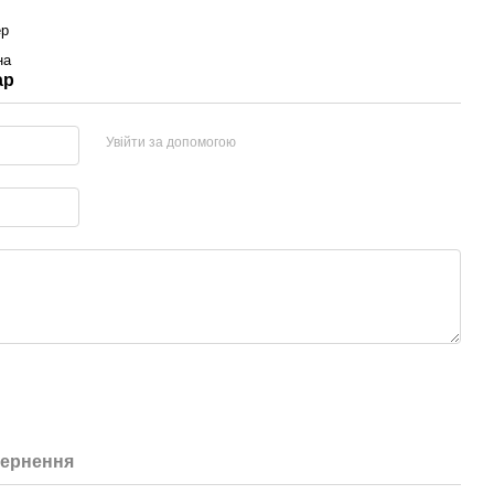
ер
на
ар
Увійти за допомогою
ернення