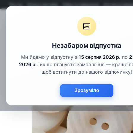
Перейти до основного контенту
Про нас
Оплата і доставка
Обмін та повернення
Контактна інфор
📅
Гудзики
Шнури
Тасьма
Фу
Незабаром відпустка
Ми йдемо у відпустку з
15 серпня 2026 р.
по
2
2026 р.
. Якщо плануєте замовлення — краще п
щоб встигнути до нашого відпочинку!
Зрозуміло