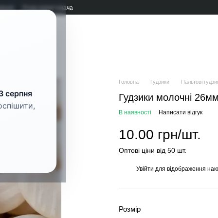
мація
Угода користувача
рнітура
Головна
Гудзики
Пальтові гудзи
3 серпня
Гудзики молочні 26м
оспішити,
В наявності
Написати відгук
10.00 грн/шт.
Оптові ціни від 50 шт.
Увійти
для відображення нак
%
Розмір