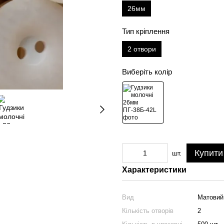
26мм
Тип кріплення
2 отвори
Виберіть колір
Купити
шт.
Характеристики
Вид
Матовий
Кількість отворів
2