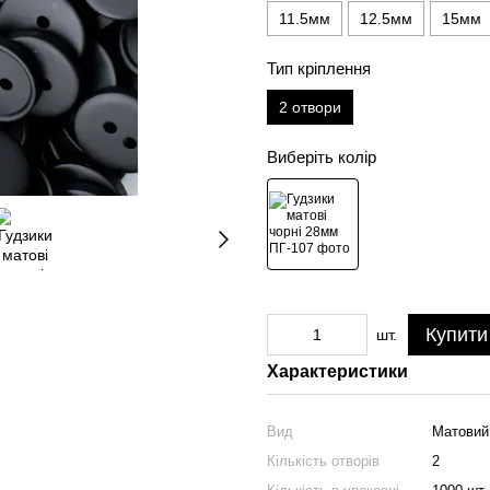
11.5мм
12.5мм
15мм
Тип кріплення
2 отвори
Виберіть колір
Купити
шт.
Характеристики
Вид
Матовий
Кількість отворів
2