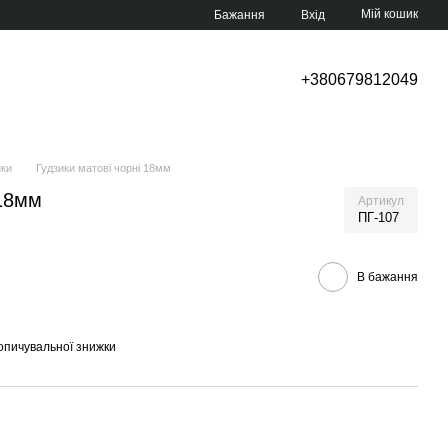
Мій кошик
Бажання
Вхід
+380679812049
ики
Гудзики матові чорні 18мм
 18мм
Артикул
ПГ-107
В бажання
опичувальної знижки