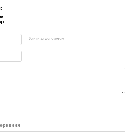
ер
на
ар
Увійти за допомогою
ернення