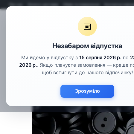
Перейти до основного контенту
Про нас
Оплата і доставка
Обмін та повернення
Контактна інфор
📅
Гудзики
Шнури
Тасьма
Фу
Незабаром відпустка
Ми йдемо у відпустку з
15 серпня 2026 р.
по
2
2026 р.
. Якщо плануєте замовлення — краще п
щоб встигнути до нашого відпочинку!
Зрозуміло