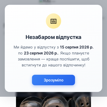
Гудзики
Пальтові гудзики
Гудзики коричневі рогові 30мм
📅
Гудзики коричневі рогові 30мм
Артикул:
СГ-5.4-48L
Написати відгук
Незабаром відпустка
Ми йдемо у відпустку з
15 серпня 2026 р.
по
23 серпня 2026 р.
. Якщо плануєте
замовлення — краще поспішити, щоб
встигнути до нашого відпочинку!
Зрозуміло