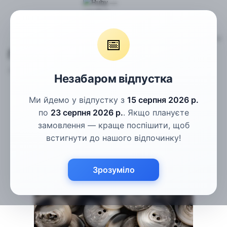
Гудзики
Пальтові гудзики
Гудзики коричневі рогові 28мм
📅
Гудзики коричневі рогові 28мм
Артикул:
Пг-151
Написати відгук
Незабаром відпустка
Ми йдемо у відпустку з
15 серпня 2026 р.
по
23 серпня 2026 р.
. Якщо плануєте
замовлення — краще поспішити, щоб
встигнути до нашого відпочинку!
Зрозуміло