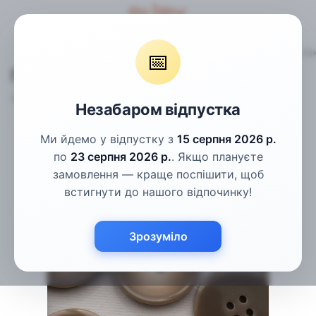
Гудзики
Пальтові гудзики
Гудзики коричневі однотонні 2
📅
Гудзики коричневі однотонні 26мм
Артикул:
ПГ-97.2-46L
Написати відгук
Незабаром відпустка
Ми йдемо у відпустку з
15 серпня 2026 р.
по
23 серпня 2026 р.
. Якщо плануєте
замовлення — краще поспішити, щоб
встигнути до нашого відпочинку!
Зрозуміло