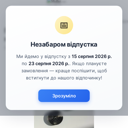
Гудзики
Пальтові гудзики
Гудзики двостороні чорні напів
📅
Гудзики двостороні чорні
напівпрозорі 25мм
Незабаром відпустка
Артикул:
СГ-1-40L
Написати відгук
Ми йдемо у відпустку з
15 серпня 2026 р.
по
23 серпня 2026 р.
. Якщо плануєте
замовлення — краще поспішити, щоб
встигнути до нашого відпочинку!
Зрозуміло