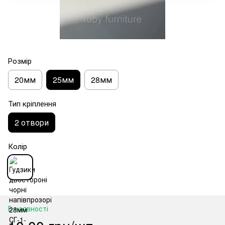
Розмір
20мм
25мм
28мм
Тип кріплення
2 отвори
Колір
В наявності