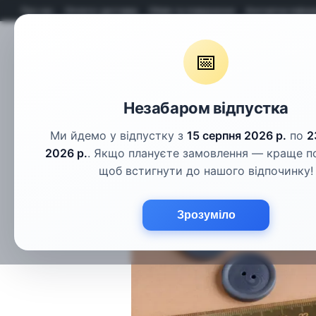
Перейти до основного контенту
Про нас
Оплата і доставка
Обмін та повернення
Контактна інфор
📅
Гудзики
Шнури
Тасьма
Фу
Незабаром відпустка
Ми йдемо у відпустку з
15 серпня 2026 р.
по
2
2026 р.
. Якщо плануєте замовлення — краще п
щоб встигнути до нашого відпочинку!
Зрозуміло