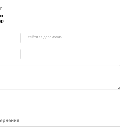
ер
на
ар
Увійти за допомогою
ернення