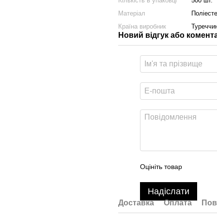
Кількість в упаковці
500 шт.
Матеріал
Поліест
Країна виробник
Туреччи
Новий відгук або комент
Оцініть товар
Надіслати
Доставка
Оплата
Пов