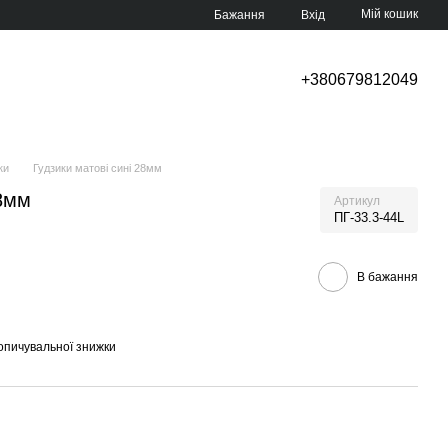
Мій кошик
Бажання
Вхід
+380679812049
ки
Гудзики матові сині 28мм
28мм
Артикул
ПГ-33.3-44L
В бажання
опичувальної знижки