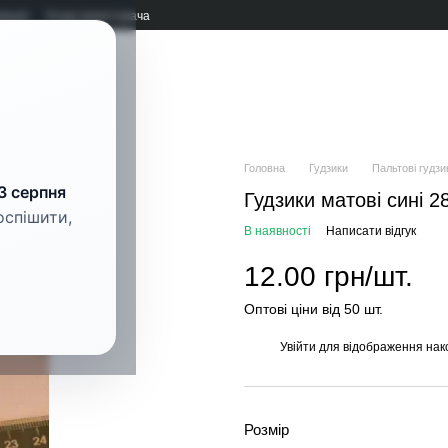
мація
Угода користувача
рнітура
Головна
Гудзики
Пальтові гудзи
3 серпня
Гудзики матові сині 
оспішити,
В наявності
Написати відгук
12.00 грн/шт.
Оптові ціни від 50 шт.
Увійти
для відображення нак
%
Розмір