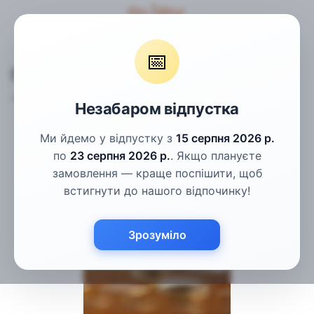
Гудзики
Пальтові гудзики
Гудзики бежеві рогові 28мм
📅
Гудзики бежеві рогові 28мм
Артикул:
ПГ-40-44L
Написати відгук
Незабаром відпустка
Ми йдемо у відпустку з
15 серпня 2026 р.
по
23 серпня 2026 р.
. Якщо плануєте
замовлення — краще поспішити, щоб
встигнути до нашого відпочинку!
Зрозуміло