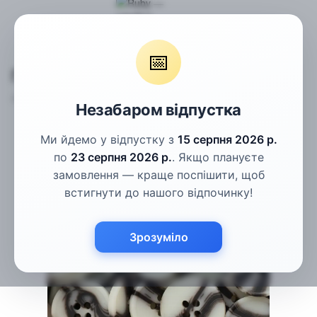
Гудзики
Пальтові гудзики
Гудзики білі рогові 25мм
📅
Гудзики білі рогові 25мм
Артикул:
ПГ-53-40L
Написати відгук
Незабаром відпустка
Ми йдемо у відпустку з
15 серпня 2026 р.
по
23 серпня 2026 р.
. Якщо плануєте
замовлення — краще поспішити, щоб
встигнути до нашого відпочинку!
Зрозуміло