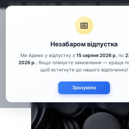
Перейти до основного контенту
Про нас
Оплата і доставка
Обмін та повернення
Контактна інфор
📅
Гудзики
Шнури
Тасьма
Фу
Незабаром відпустка
Ми йдемо у відпустку з
15 серпня 2026 р.
по
2
2026 р.
. Якщо плануєте замовлення — краще п
щоб встигнути до нашого відпочинку!
Зрозуміло