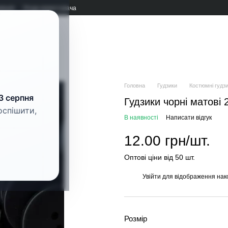
мація
Угода користувача
рнітура
Головна
Гудзики
Костюмні гудз
3 серпня
Гудзики чорні матові
оспішити,
В наявності
Написати відгук
12.00 грн/шт.
Оптові ціни від 50 шт.
Увійти
для відображення нак
%
Розмір