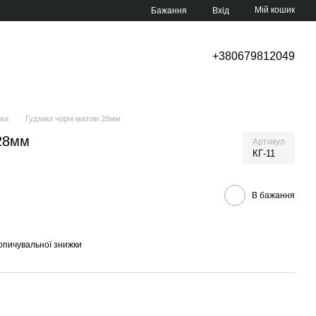
Мій кошик
Бажання
Вхід
+380679812049
ики
Гудзики чорні матові 28мм
 28мм
Артикул
КГ-11
В бажання
опичувальної знижки