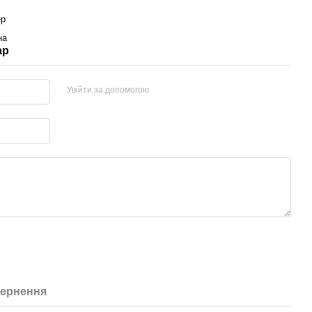
ер
на
ар
Увійти за допомогою
ернення