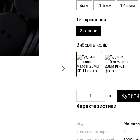
9мм
11.5мм
12.5мм
Тип кріплення
2 отвори
Виберіть колір
Купити
шт.
Характеристики
Вид
Матовий
Кількість отворів
2