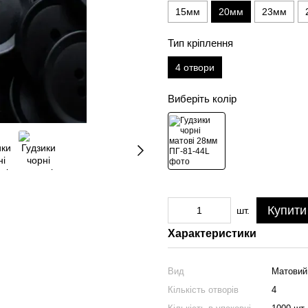
15мм
20мм
23мм
Тип кріплення
4 отвори
Виберіть колір
Купити
шт.
Характеристики
Вид
Матовий
Кількість отворів
4