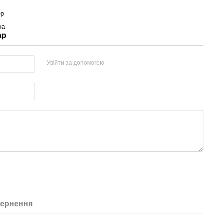
ер
на
ар
Увійти за допомогою
ернення