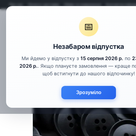
Перейти до основного контенту
Про нас
Оплата і доставка
Обмін та повернення
Контактна інфор
📅
Гудзики
Шнури
Тасьма
Фу
Незабаром відпустка
Ми йдемо у відпустку з
15 серпня 2026 р.
по
2
2026 р.
. Якщо плануєте замовлення — краще п
щоб встигнути до нашого відпочинку!
Зрозуміло