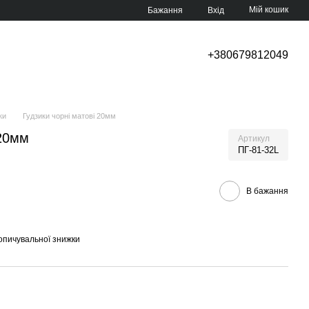
Мій кошик
Бажання
Вхід
+380679812049
ки
Гудзики чорні матові 20мм
 20мм
Артикул
ПГ-81-32L
В бажання
опичувальної знижки