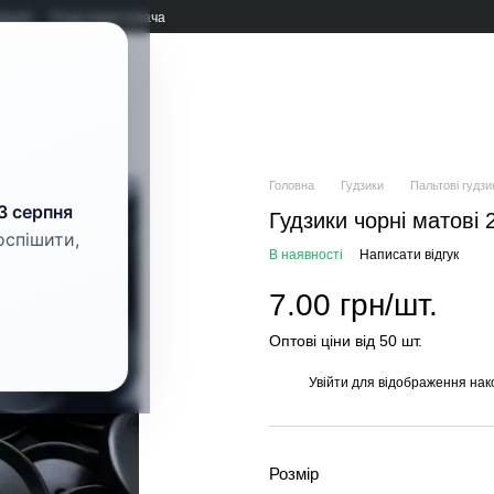
мація
Угода користувача
рнітура
Головна
Гудзики
Пальтові гудзи
3 серпня
Гудзики чорні матові
оспішити,
В наявності
Написати відгук
7.00 грн/шт.
Оптові ціни від 50 шт.
Увійти
для відображення нак
%
Розмір