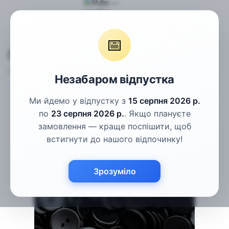
Гудзики
Костюмні гудзики
Гудзики чорні матові 15мм
📅
Гудзики чорні матові 15мм
Артикул:
КГ-11
Написати відгук
Незабаром відпустка
Ми йдемо у відпустку з
15 серпня 2026 р.
по
23 серпня 2026 р.
. Якщо плануєте
замовлення — краще поспішити, щоб
встигнути до нашого відпочинку!
Зрозуміло