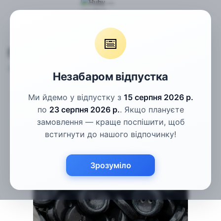
Гудзики
Пальтові гудзики
Гудзики чорні 18мм
📅
Гудзики чорні 18мм
Артикул:
СГ-83-28L
Написати відгук
Незабаром відпустка
Ми йдемо у відпустку з
15 серпня 2026 р.
по
23 серпня 2026 р.
. Якщо плануєте
замовлення — краще поспішити, щоб
встигнути до нашого відпочинку!
Зрозуміло