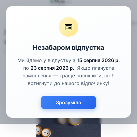
Гудзики
Костюмні гудзики
Гудзики білі з бурштиновим ко
📅
Гудзики білі з бурштиновим
контуром 20мм
Незабаром відпустка
Артикул:
КГ-3-32L
Написати відгук
Ми йдемо у відпустку з
15 серпня 2026 р.
по
23 серпня 2026 р.
. Якщо плануєте
замовлення — краще поспішити, щоб
встигнути до нашого відпочинку!
Зрозуміло