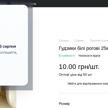
мація
Угода користувача
рнітура
Головна
Гудзики
Пальтові гудзи
3 серпня
Гудзики білі рогові 2
оспішити,
В наявності
Написати відгук
10.00 грн/шт.
Оптові ціни від 50 шт.
Увійти
для відображення нак
%
Розмір