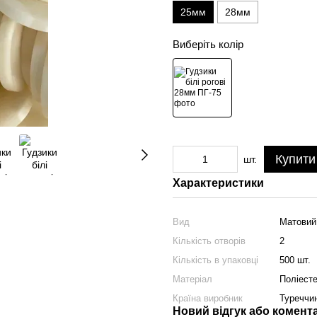
25мм
28мм
Виберіть колір
Купити
шт.
Характеристики
Вид
Матовий
Кількість отворів
2
Кількість в упаковці
500 шт.
Матеріал
Поліест
Країна виробник
Туреччи
Новий відгук або комент