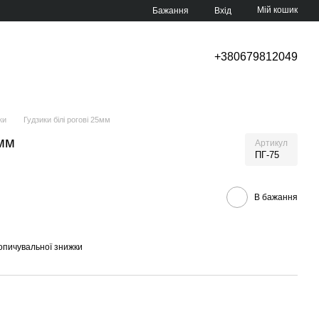
Мій кошик
Бажання
Вхід
+380679812049
ки
Гудзики білі рогові 25мм
5мм
Артикул
ПГ-75
В бажання
опичувальної знижки