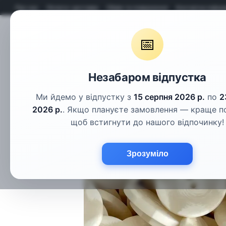
Перейти до основного контенту
Про нас
Оплата і доставка
Обмін та повернення
Контактна інфор
📅
Гудзики
Шнури
Тасьма
Фу
Незабаром відпустка
Ми йдемо у відпустку з
15 серпня 2026 р.
по
2
2026 р.
. Якщо плануєте замовлення — краще п
щоб встигнути до нашого відпочинку!
Зрозуміло