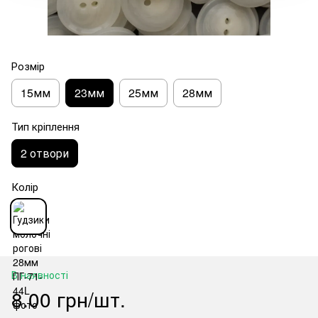
Розмір
15мм
23мм
25мм
28мм
Тип кріплення
2 отвори
Колір
В наявності
8.00 грн/шт.