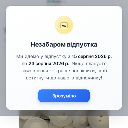
Гудзики
Пальтові гудзики
Гудзики молочні рогові 23мм
📅
Гудзики молочні рогові 23мм
Артикул:
ПГ-71-36L
Написати відгук
Незабаром відпустка
Ми йдемо у відпустку з
15 серпня 2026 р.
по
23 серпня 2026 р.
. Якщо плануєте
замовлення — краще поспішити, щоб
встигнути до нашого відпочинку!
Зрозуміло