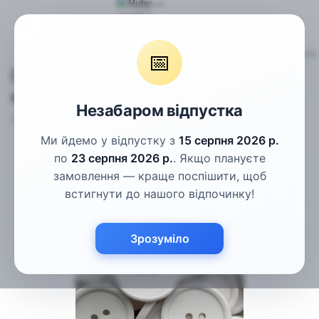
Гудзики
Пальтові гудзики
Гудзики білі матові з глянцеви
📅
Гудзики білі матові з глянцевим
контуром 28мм
Незабаром відпустка
Артикул:
КГ-10Б-44L-2
Написати відгук
Ми йдемо у відпустку з
15 серпня 2026 р.
по
23 серпня 2026 р.
. Якщо плануєте
замовлення — краще поспішити, щоб
встигнути до нашого відпочинку!
Зрозуміло