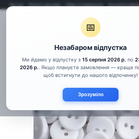
Перейти до основного контенту
Про нас
Оплата і доставка
Обмін та повернення
Контактна інфор
📅
Гудзики
Шнури
Тасьма
Фу
Незабаром відпустка
Ми йдемо у відпустку з
15 серпня 2026 р.
по
2
2026 р.
. Якщо плануєте замовлення — краще п
щоб встигнути до нашого відпочинку!
Зрозуміло