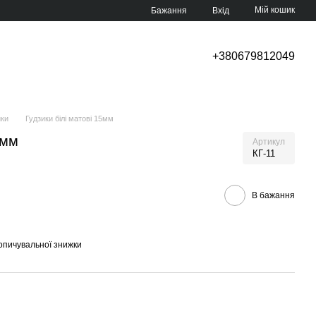
Мій кошик
Бажання
Вхід
+380679812049
ики
Гудзики білі матові 15мм
5мм
Артикул
КГ-11
В бажання
опичувальної знижки