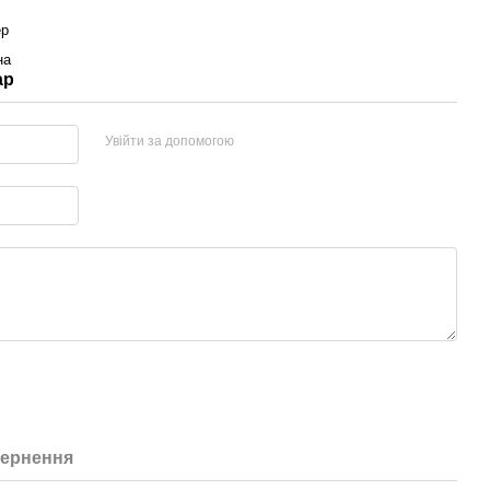
ер
на
ар
Увійти за допомогою
ернення