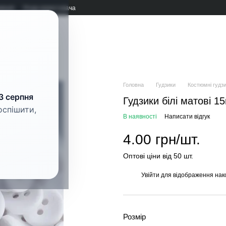
мація
Угода користувача
рнітура
Головна
Гудзики
Костюмні гудз
3 серпня
Гудзики білі матові 1
оспішити,
В наявності
Написати відгук
4.00 грн/шт.
Оптові ціни від 50 шт.
Увійти
для відображення нак
%
Розмір