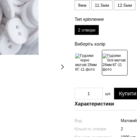
9мм
11.5мм
12.5мм
Тип кріплення
2 отвори
Виберіть колір
Купити
шт.
Характеристики
Вид
Матовий
Кількість отворів
2