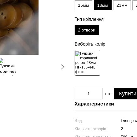
15мм
18мм
23мм
Тип кріплення
2 отвори
Виберіть колір
Купити
шт.
Характеристики
Вид
Глянцев
Кількість отворів
2