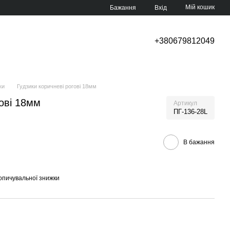
Мій кошик
Бажання
Вхід
+380679812049
ки
Гудзики коричневі рогові 18мм
гові 18мм
Артикул
ПГ-136-28L
В бажання
опичувальної знижки