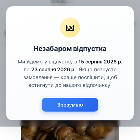
Гудзики
Пальтові гудзики
Гудзики коричневі рогові 15мм
📅
Гудзики коричневі рогові 15мм
Артикул:
ПГ-136-24L
Написати відгук
Незабаром відпустка
Ми йдемо у відпустку з
15 серпня 2026 р.
по
23 серпня 2026 р.
. Якщо плануєте
замовлення — краще поспішити, щоб
встигнути до нашого відпочинку!
Зрозуміло