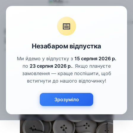
Гудзики
Пальтові гудзики
Гудзик сірий з чорною рискою 
📅
Гудзик сірий з чорною рискою
28мм
Незабаром відпустка
Артикул:
ПГ-154
Написати відгук
Ми йдемо у відпустку з
15 серпня 2026 р.
по
23 серпня 2026 р.
. Якщо плануєте
замовлення — краще поспішити, щоб
встигнути до нашого відпочинку!
Зрозуміло