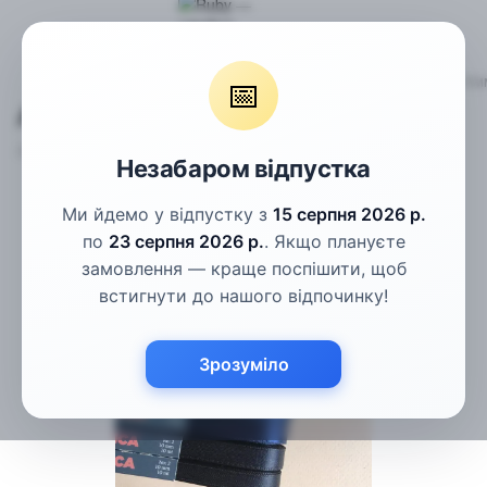
Тасьма
Атласна стрічка
Атласна стрічка темно-синя 20м
📅
Атласна стрічка темно-синя 20мм
Артикул:
1656231356
Написати відгук
Незабаром відпустка
Ми йдемо у відпустку з
15 серпня 2026 р.
по
23 серпня 2026 р.
. Якщо плануєте
замовлення — краще поспішити, щоб
встигнути до нашого відпочинку!
Зрозуміло