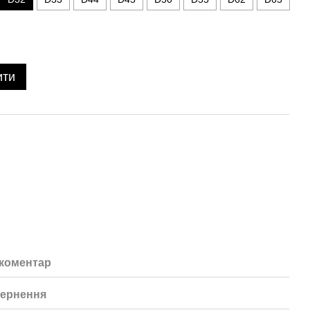
ити
 коментар
ернення