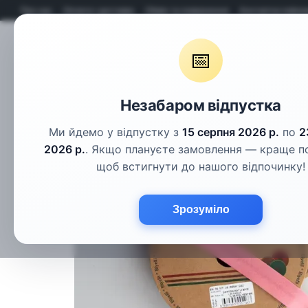
Перейти до основного контенту
Про нас
Оплата і доставка
Обмін та повернення
Контактна інфор
📅
Гудзики
Шнури
Тасьма
Фу
Незабаром відпустка
Ми йдемо у відпустку з
15 серпня 2026 р.
по
2
2026 р.
. Якщо плануєте замовлення — краще п
щоб встигнути до нашого відпочинку!
Зрозуміло