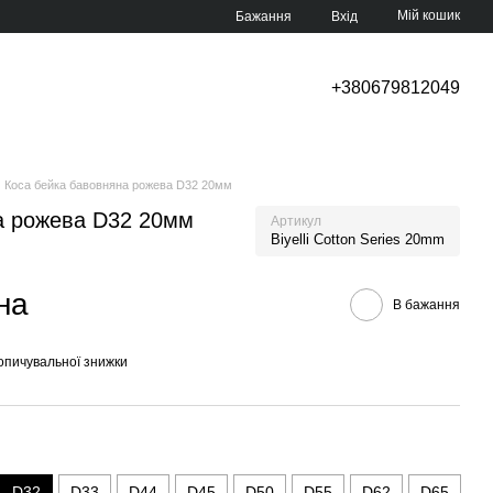
Мій кошик
Бажання
Вхід
+380679812049
Коса бейка бавовняна рожева D32 20мм
а рожева D32 20мм
Артикул
Biyelli Cotton Series 20mm
на
В бажання
опичувальної знижки
D32
D33
D44
D45
D50
D55
D62
D65