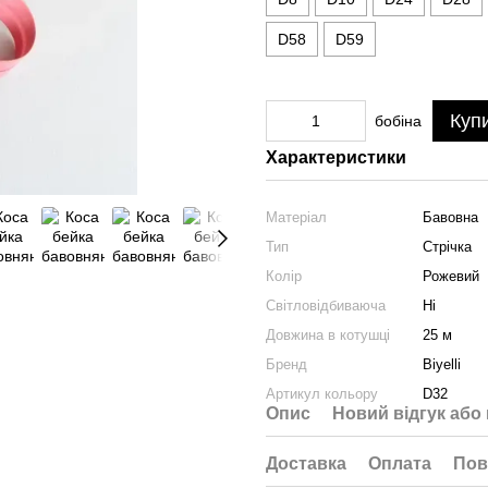
D58
D59
Куп
бобіна
Характеристики
Матеріал
Бавовна
Тип
Стрічка
Колір
Рожевий
Світловідбиваюча
Ні
Довжина в котушці
25 м
Бренд
Biyelli
Артикул кольору
D32
Опис
Новий відгук або
Доставка
Оплата
Пов