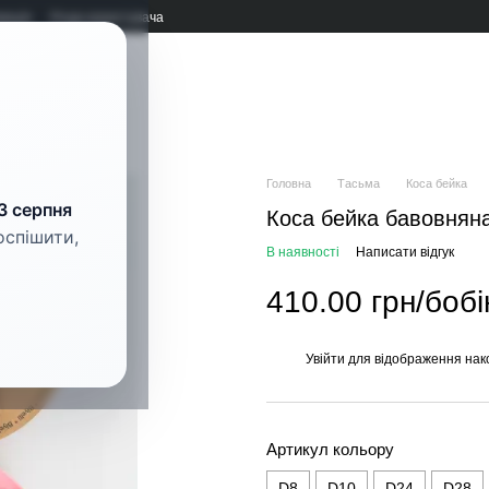
мація
Угода користувача
рнітура
Головна
Тасьма
Коса бейка
3 серпня
Коса бейка бавовнян
оспішити,
В наявності
Написати відгук
410.00 грн/бобі
Увійти
для відображення нак
%
Артикул кольору
D8
D10
D24
D28