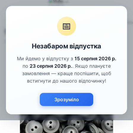
Гудзики
Пальтові гудзики
Гудзики темно-сірі рогові 11.5м
📅
Гудзики темно-сірі рогові 11.5мм
Артикул:
ПГ-64.3
Написати відгук
Незабаром відпустка
Ми йдемо у відпустку з
15 серпня 2026 р.
по
23 серпня 2026 р.
. Якщо плануєте
замовлення — краще поспішити, щоб
встигнути до нашого відпочинку!
Зрозуміло