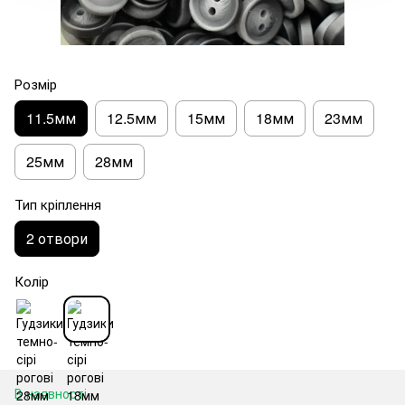
Розмір
11.5мм
12.5мм
15мм
18мм
23мм
25мм
28мм
Тип кріплення
2 отвори
Колір
В наявності