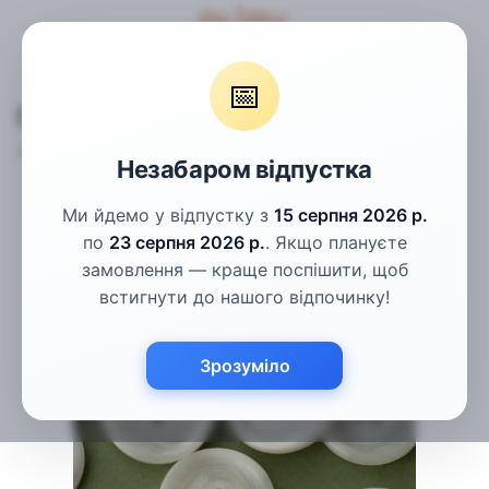
Гудзики
Пальтові гудзики
Гудзики молочні рогові 25мм
📅
Гудзики молочні рогові 25мм
Артикул:
ПГ-98
Написати відгук
Незабаром відпустка
Ми йдемо у відпустку з
15 серпня 2026 р.
по
23 серпня 2026 р.
. Якщо плануєте
замовлення — краще поспішити, щоб
встигнути до нашого відпочинку!
Зрозуміло