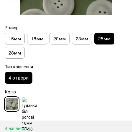
Розмір
15мм
18мм
20мм
23мм
25мм
28мм
Тип кріплення
4 отвори
Колір
В наявності