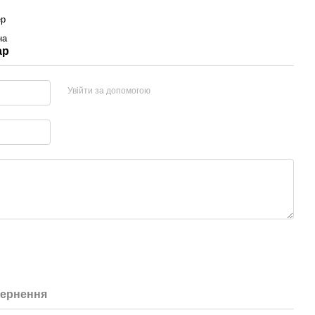
ер
на
ар
Увійти за допомогою
ернення