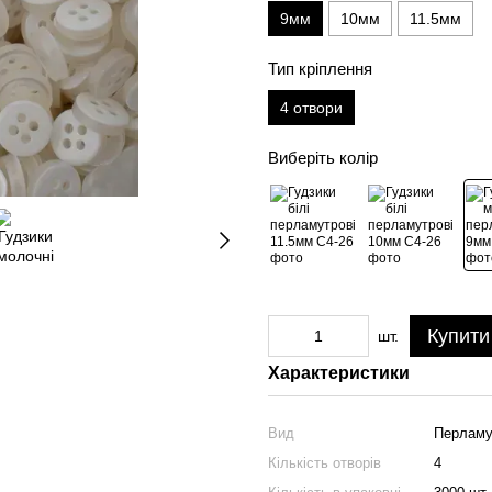
9мм
10мм
11.5мм
Тип кріплення
4 отвори
Виберіть колір
Купити
шт.
Характеристики
Вид
Перламу
Кількість отворів
4