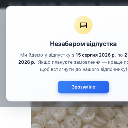
Перейти до основного контенту
Про нас
Оплата і доставка
Обмін та повернення
Контактна інфор
📅
Гудзики
Шнури
Тасьма
Фу
Незабаром відпустка
Ми йдемо у відпустку з
15 серпня 2026 р.
по
2
2026 р.
. Якщо плануєте замовлення — краще п
щоб встигнути до нашого відпочинку!
Зрозуміло