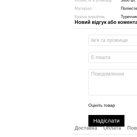
Кількість в упаковці
3000 шт.
Матеріал
Поліест
Країна виробник
Туреччи
Новий відгук або комент
Оцініть товар
Надіслати
Доставка
Оплата
Пов