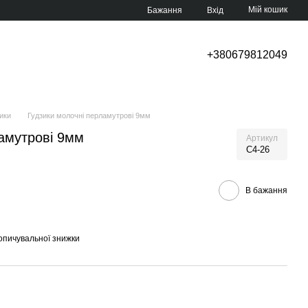
Мій кошик
Бажання
Вхід
+380679812049
ики
Гудзики молочні перламутрові 9мм
амутрові 9мм
Артикул
С4-26
В бажання
опичувальної знижки