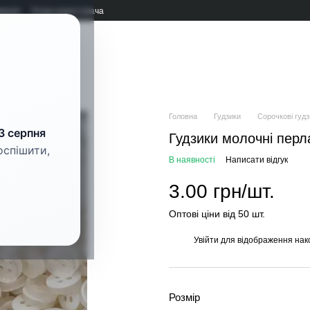
мація
Угода користувача
рнітура
Головна
Гудзики
Сорочкові гудз
3 серпня
Гудзики молочні перл
оспішити,
В наявності
Написати відгук
3.00 грн/шт.
Оптові ціни від 50 шт.
Увійти
для відображення нак
%
Розмір