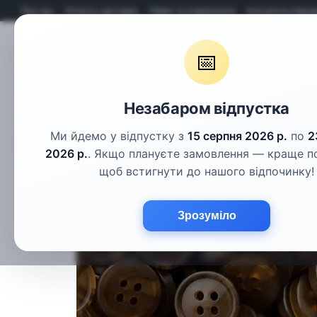
Перейти до основного контенту
Про нас
Оплата і доставка
Обмін та повернення
Контактна інфор
📅
Гудзики
Шнури
Тасьма
Фу
Незабаром відпустка
Ми йдемо у відпустку з
15 серпня 2026 р.
по
2
2026 р.
. Якщо плануєте замовлення — краще п
щоб встигнути до нашого відпочинку!
Зрозуміло