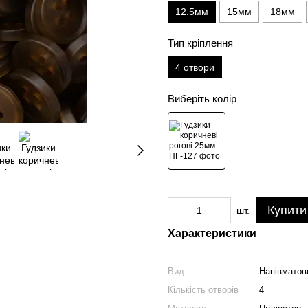
12.5мм
15мм
18мм
Тип кріплення
4 отвори
Виберіть колір
Купити
шт.
Характеристики
Вид
Напівматов
Кількість отворів
4