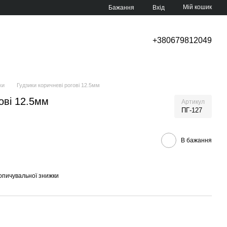
Мій кошик
Бажання
Вхід
+380679812049
ки
Гудзики коричневі рогові 12.5мм
ові 12.5мм
Артикул
ПГ-127
В бажання
опичувальної знижки