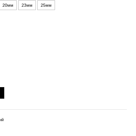
20мм
23мм
25мм
ий