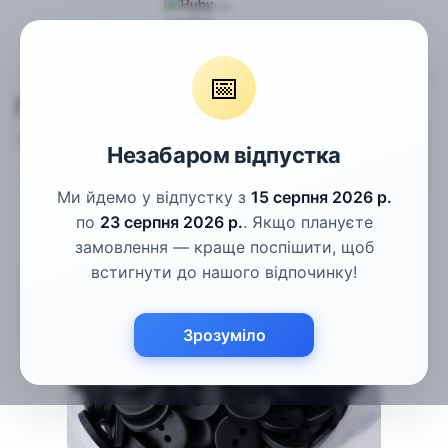
Гудзики
Костюмні гудзики
Гудзики чорні матові 12.5мм
📅
Гудзики чорні матові 12.5мм
Артикул:
КГ-11
Написати відгук
Незабаром відпустка
Ми йдемо у відпустку з
15 серпня 2026 р.
по
23 серпня 2026 р.
. Якщо плануєте
замовлення — краще поспішити, щоб
встигнути до нашого відпочинку!
Зрозуміло